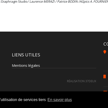
:
Diaphragm Studio
/ Laurence MERAZI / Patrice BODIN /AGpics A. FOURNIER
C
LIENS UTILES
Mentions légales
RÉALISATION 37DEUX
utilisation de services tiers
En savoir plus