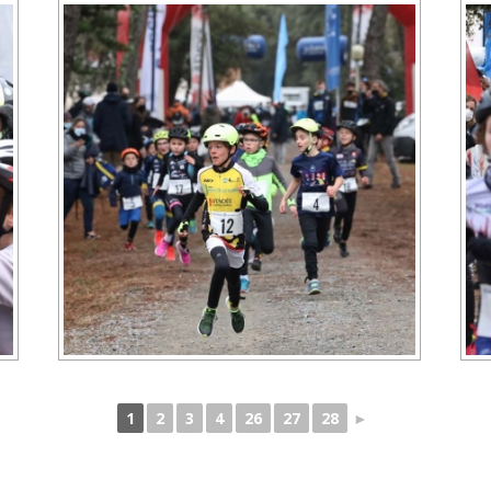
1
2
3
4
26
27
28
►