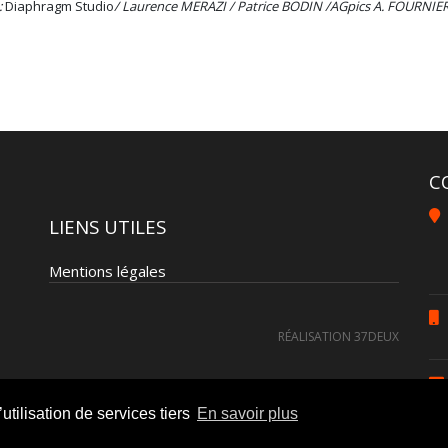
:
Diaphragm Studio
/ Laurence MERAZI / Patrice BODIN /AGpics A. FOURNIER
C
LIENS UTILES
Mentions légales
RÉALISATION 37DEUX
utilisation de services tiers
En savoir plus