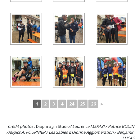
1
2
3
4
24
25
26
►
Crédit photos :
Diaphragm Studio
/ Laurence MERAZI / Patrice BODIN
/AGpics A. FOURNIER / Les Sables d’Olonne Agglomération / Benjamin
LUCAS