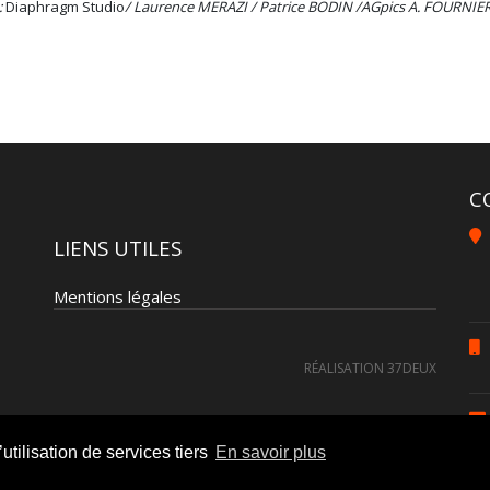
:
Diaphragm Studio
/ Laurence MERAZI / Patrice BODIN /AGpics A. FOURNIER
C
LIENS UTILES
Mentions légales
RÉALISATION 37DEUX
utilisation de services tiers
En savoir plus