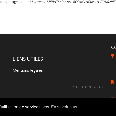
:
Diaphragm Studio
/ Laurence MERAZI / Patrice BODIN /AGpics A. FOURNIER
C
LIENS UTILES
Mentions légales
RÉALISATION 37DEUX
utilisation de services tiers
En savoir plus