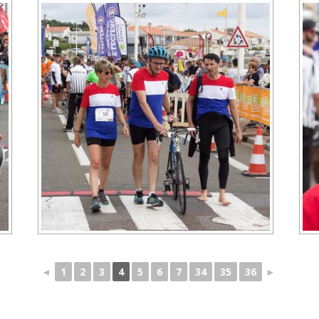
◄
1
2
3
4
5
6
7
34
35
36
►