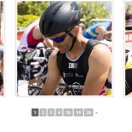
1
2
3
4
18
19
20
►