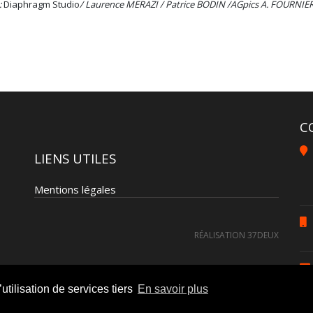
:
Diaphragm Studio
/ Laurence MERAZI / Patrice BODIN /AGpics A. FOURNIER
C
LIENS UTILES
Mentions légales
RÉALISATION 37DEUX
utilisation de services tiers
En savoir plus